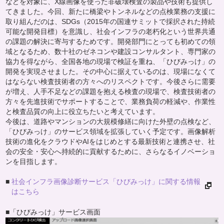
などを対象に、X線画像を使った非破壊検査の製品や技術も提供し
てきました。今回、新たに橋梁やトンネルなどの点検業務の支援に
取り組んだのは、SDGs（2015年の国連サミットで採択された持続
可能な開発目標）を意識し、社会インフラの老朽化という世界共通
の課題の解決に寄与するためです。開発部門にとっても初めての領
域となるため、数十社のゼネコンや建設コンサルタント、専門家の
協力を得ながら、全国各地の現場で検証を重ね、「ひびみっけ」の
開発を実現させました。その中心に据えているのは、現場になくて
はならない検査技術者の方々へのリスペクトです。今後さらに需要
が増え、人手不足などの課題を抱える検査の現場で、検査技術者の
方々を先進技術でサポートすることで、業務負荷の軽減や、作業性
と検査品質の向上に役立ちたいと考えています。
今後は、道路やマンションの大規模修繕に向けた外壁の点検など、
「ひびみっけ」のサービス領域を拡張していく予定です。画像解析
技術の進化をクラウドやAIをはじめとする最新技術と連携させ、社
会の安全・安心へ持続的に貢献するために、さらなるイノベーショ
ンを目指します。
■
社会インフラ画像診断サービス「ひびみっけ」に関する情報
はこちら
■「ひびみっけ」サービス画面