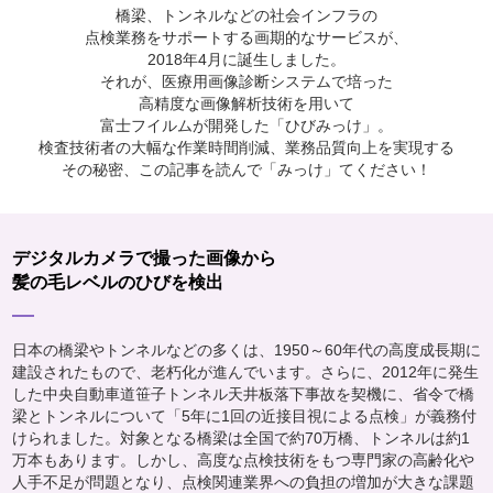
橋梁、トンネルなどの社会インフラの
点検業務をサポートする画期的なサービスが、
2018年4月に誕生しました。
それが、医療用画像診断システムで培った
高精度な画像解析技術を用いて
富士フイルムが開発した「ひびみっけ」。
検査技術者の大幅な作業時間削減、業務品質向上を実現する
その秘密、この記事を読んで「みっけ」てください！
デジタルカメラで撮った画像から
髪の毛レベルのひびを検出
日本の橋梁やトンネルなどの多くは、1950～60年代の高度成長期に
建設されたもので、老朽化が進んでいます。さらに、2012年に発生
した中央自動車道笹子トンネル天井板落下事故を契機に、省令で橋
梁とトンネルについて「5年に1回の近接目視による点検」が義務付
けられました。対象となる橋梁は全国で約70万橋、トンネルは約1
万本もあります。しかし、高度な点検技術をもつ専門家の高齢化や
人手不足が問題となり、点検関連業界への負担の増加が大きな課題