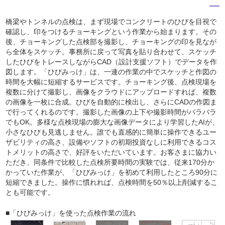
橋梁やトンネルの点検は、まず現場でコンクリートのひびを目視で
確認し、印をつけるチョーキングという作業から始まります。その
後、チョーキングした点検部を撮影し、チョーキングの印を見なが
ら全体をスケッチ。事務所に戻って写真を貼り合わせて、スケッチ
したひびをトレースしながらCAD（設計支援ソフト）でデータを作
図します。「ひびみっけ」は、一連の作業の中でスケッチと作図の
時間を大幅に短縮するサービスです。チョーキング後、点検現場を
複数に分けて撮影し、画像をクラウドにアップロードすれば、複数
の画像を一枚に合成。ひびを自動的に検出し、さらにCADの作図ま
で行ってくれるのです。撮影した画像の上下や撮影時間がバラバラ
でもOK。多様な点検現場の膨大な画像データにより学習したAIが、
小さなひびも見逃しません。誰でも直感的に簡単に操作できるユー
ザビリティの高さ、設備やソフトの初期投資なしに利用できるコス
トメリットの高さで、好評をいただいています。お客さまに協力い
ただき、同条件で比較した点検所要時間の実験では、従来170分か
かっていた作業が、「ひびみっけ」を初めて利用したところ90分に
短縮できました。操作に慣れれば、点検時間を50％以上削減するこ
とも可能です。
■「ひびみっけ」を使った点検作業の流れ