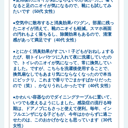
●使用後のニオイが気にならないのが良かった。暑く
なると足のニオイが気になるので、靴にも試してみ
たいです（50代 女性）
●空気中に散布すると消臭効果バツグン。部屋に残っ
たニオイが消えて、靴のニオイも軽減。スマホ画面
の汚れもよく落ちるし、除菌効果もあるので、清潔
感があって満足です（40代 女性）
●とにかく消臭効果がすごい！子どもがおねしょする
たび、朝トイレバケツに入れて夜に洗濯していたの
で、トイレのニオイが気になって、常に換気してい
ました。ですが、こちらを洗濯後使用することで、
換気扇なしでもあまり気にならなくなったので本当
にビックリ。これまで香りでごまかすばかりだった
ので（笑）、かなりうれしかったです（40代 女性）
●かわいい容器なのでダイニングテーブルに置いて、
いつでも使えるようにしました。感染症の流行る時
期は、ドアノブにもさっと使えて便利。毎年、イン
フルエンザになる子どもが、今年はかからずに過ご
せたのは、このおかげかなとも思っています（30代
女性）