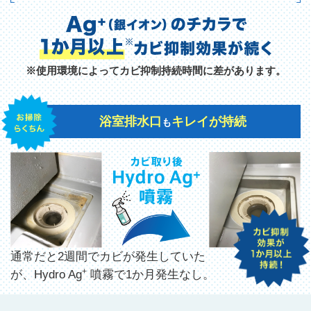
※使用環境によってカビ抑制持続時間に差があります。
浴室排水口
キレイが持続
も
通常だと2週間でカビが発生していた
+
が、Hydro Ag
噴霧で1か月発生なし。