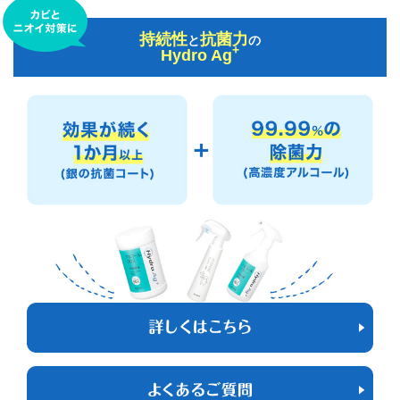
持続性
抗菌力
と
の
+
Hydro Ag