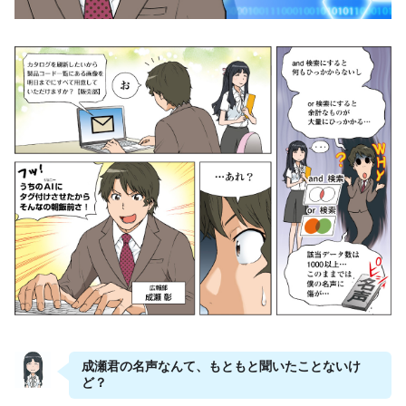
価格
動作環境
利用規約
導入事例
FAQ
お役立ち資料
無料体験版の
資料請求
お申し込み
お問い合わせ
成瀬君の名声なんて、もともと聞いたことないけ
サイトマップ
ど？