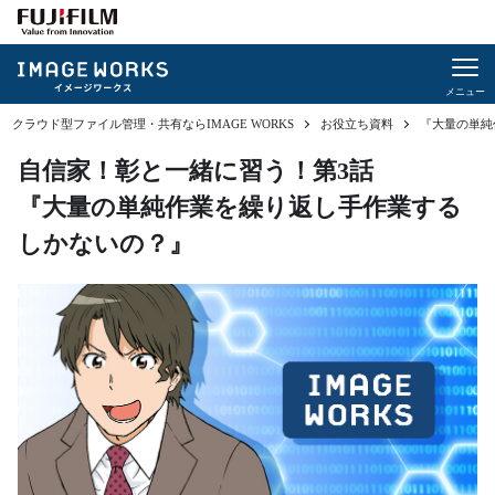
サービス概要
クラウド型ファイル管理・共有ならIMAGE WORKS
お役立ち資料
『大量の単純
機能
自信家！彰と一緒に習う！第3話
ファイル管理
『大量の単純作業を繰り返し手作業する
ファイル共有
しかないの？』
ファイル送受信
コンテンツ提供
プロジェクト管理
システム連携
見つかる！AI検索
AIソリューション