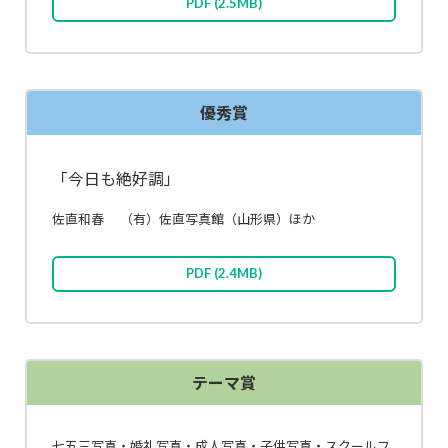
PDF
(2.5MB)
優秀賞
「今日も絶好調」
佐直和春
（有）佐直写真館（山形県）
ほか
PDF
(2.4MB)
テーマ賞
七五三写真・婚礼写真・成人写真・子供写真
・スクールフ