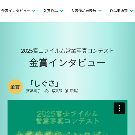
金賞インタビュー
入賞作品
入賞作品発表展
作品集販売
2025富士フイルム
営業写真
コンテスト
金賞インタビュー
「しぐさ」
齊藤綾子 綾こ写真館（山形県）