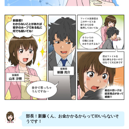
許可しないファイル転送サービスの利用禁止に
グループ全体の内部統制及び管理強化に
大容量ファイルの受け渡しに
重要データの受け渡しに
電子帳票の自動配信による働き方改革＆コスト削減
に
パスワード付Zipファイルの運用の代わりに
価格・FAQ
ご利用基本プラン
利用規約
部長！新藤くん、お金かかるからってIDいらないそ
FAQ
うです！