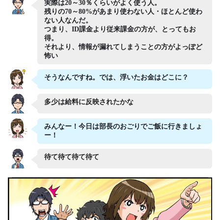
実際は20～30％くらいがよく使う人。
残りの70～80%があまり使わない人・ほとんど使わ
ない人なんだ。
つまり、ID課金より従来課金の方が、とってもお
得。
それより、情報が漏れてしまうことの方がよっぽど
怖い
そうなんですね。では、浮いたお金はどこに？
多少は給料に反映されたかな
みんなー！今日は部長のおごりでご飯に行きましょ
ー！
待て待て待て待て