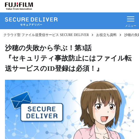
サービス概要
クラウド型 ファイル送受信サービス SECURE DELIVER
お役立ち資料
沙穂の失
機能
沙穂の失敗から学ぶ！第3話
送受信機能
『セキュリティ事故防止にはファイル転
送受信サポート
送サービスのID登録は必須！』
確認・再送
承認・監査
SSO連携
ファイル送受信連携
ソリューション
USBメモリや外付HDDの利用・持ち出し禁止に