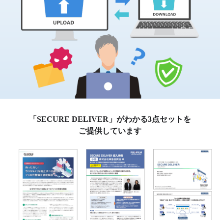
許可しないファイル転送サービスの利用禁止に
グループ全体の内部統制及び管理強化に
大容量ファイルの受け渡しに
重要データの受け渡しに
電子帳票の自動配信による働き方改革＆コスト削減
に
パスワード付Zipファイルの運用の代わりに
「SECURE DELIVER」がわかる3点セットを
ご提供しています
価格・FAQ
ご利用基本プラン
利用規約
FAQ