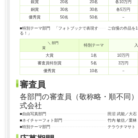
銀賞
20名
20名
各10万円
銅賞
30名
30名
各5万円
優秀賞
50名
50名
－
■特別テーマ部門 「フォトブックで表現す
ご自慢の作品を
る！」
＼ 部門
特別テーマ
賞
大賞
1名
10万円
審査員特別賞
5名
3万円
優秀賞
10名
－
審査員
各部門の審査員（敬称略・順不同
式会社
■自由写真部門
田沼 武能／大石
■ネイチャーフォト部門
竹内 敏信／栗林
■特別テーマ部門
テラウチマサト