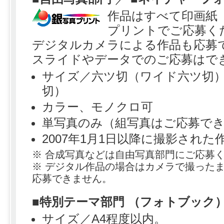
作品はすべて印画紙
プリントでご応募く
デジタルカメラによる作品も応募
スライドやデータでのご応募はで
サイズ／六ツ切（ワイド六ツ切
切）
カラー、モノクロ可
単写真のみ（組写真はご応募で
2007年1月1日以降に撮影され
※ 合成写真などは自由写真部門にご応募
※ デジタル作品の場合はカメラで撮った
応募できません。
■
特別テーマ部門 （フォトブック
サイズ／A4程度以内。