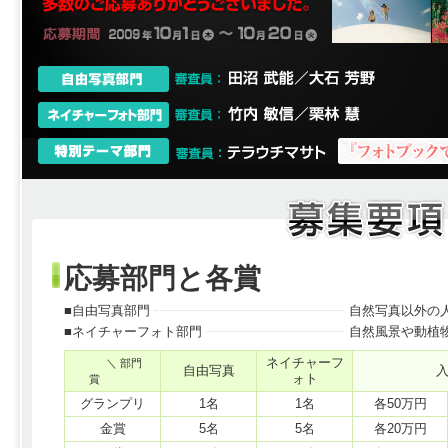
応募部門と各賞
■自由写真部門
自然写真以外の
■ネイチャーフォト部門
自然風景や動植
ネイチャーフ
＼ 部門
自由写真
ォト
賞
グランプリ
1名
1名
各50万円
金賞
5名
5名
各20万円