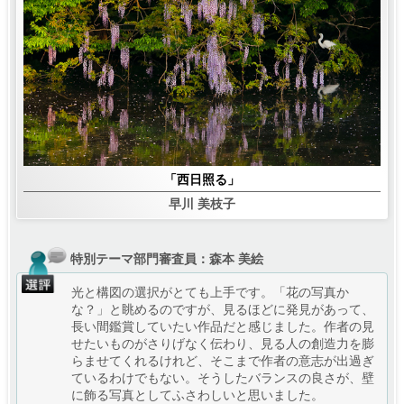
「西日照る」
早川 美枝子
特別テーマ部門審査員：
森本 美絵
光と構図の選択がとても上手です。「花の写真か
な？」と眺めるのですが、見るほどに発見があって、
長い間鑑賞していたい作品だと感じました。作者の見
せたいものがさりげなく伝わり、見る人の創造力を膨
らませてくれるけれど、そこまで作者の意志が出過ぎ
ているわけでもない。そうしたバランスの良さが、壁
に飾る写真としてふさわしいと思いました。