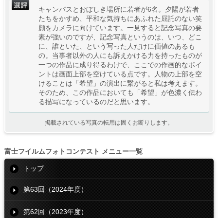
キャンパスとおぼしき場所に若者が6名。夕陽が若者
たちをかすめ、平和な気持ちにあふれた屈託のない笑
顔をカメラに向けています。一見すると記念写真の要
素が強いのですが、記念写真というのは、いつ、どこ
に、誰といた、という写った人だけに価値のあるも
の。当事者以外の人にも訴えかける力を持ったものが
一つの作品に成り得るわけで、ここでの作画的なポイ
ントは画面上部を空けている点です。人物の上部を空
けることは「希望」の演出に繋がると私は考えます。
そのため、この作品においても「希望」が色濃く伝わ
る描写になっているのだと思います。
掲載されている写真の転用は固くお断りします。
富士フイルムフォトコンテスト メニュー一覧
トップ
第63回（2024年度）
第62回（2023年度）