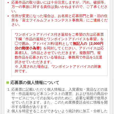
応募作品の取り扱いには十分注意しますが、汚れ、破損等、
万一の事故に対する責任は負いかねますので、ご了承くださ
い。
住所が変更になった場合は、お名前と応募部門と新・旧の住
所を「富士フイルムフォトコンテスト事務局」にご連絡くだ
さい。
ワンポイントアドバイス付き返却をご希望の方は応募票
下欄「作品の返却とワンポイントアドバイスを希望」を
◯で囲み、アドバイス料/送料として
無記入の［2,000円
分の郵便小為替］
を同封してください。アドバイスは応
募者1人、1作品とさせていただきます。複数部門、複
数作品を応募されている場合は、事務局で作品を1点選
択させていただきます。
※ 入賞された場合は、ワンポイントアドバイスの対象
外です。
応募票の個人情報について
応募票に記載いただく個人情報は、入賞通知・賞品などの送
付・作品返却など本コンテストの運営、および当社の商品や
サービスについてのお知らせのために、必要な範囲で使用さ
せていただきます。また、このため業務委託会社に情報を開
示する場合があります。
個人を特定することができないよう統計的に加工・分析した