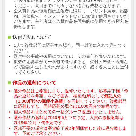
ご送付願います。オリジナルデータはCD-R等にコピーして
ください。期日までに到着しない場合は失格となります。
全入賞作品の使用権は主催者に帰属し、プリント展示、出版
物、宣伝広告、インターネットなどに無償で使用させていた
だきます。主催者は全入賞作品を優先的に使用できる権利を
保有します。
送付方法について
1人で複数部門に応募する場合、同一封筒に入れて送ってく
ださい。
送付中の事故や破損については、その責任を負いかねます。
複数の応募者が同一梱包で送付すると、受付・審査・返却な
どで誤認を生じる恐れがありますので、必ず各人ごとに送付
してください。
作品の返却について
選外作品はご希望により、返却いたします。応募票下欄「作
品の返却を希望」を◯で囲み、梱包/送料として
無記入の
［1,000円分の郵便小為替］
を同封してください。複数部門
に応募しても、同時応募の場合は1,000円分で結構です。
個人作品をまとめての一括グループ返送はいたしません。
選外作品の返却は2019年5月下旬予定、入賞の原板返却は
2019年12月下旬予定です。
返却不要の場合は審査終了後3年間保管した後に処分致しま
す。予めご了承ください。