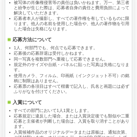
被写体の肖像権侵害等の責任は負いかねます。万一、第三者
と紛争が生じた際は、応募者自身の責任と費用負担によって
解決していただきます。
応募者本人が撮影し、すべての著作権を有しているものに限
ります。他人の名前を使用した場合や、他人の著作物を引用
した場合は失格になります。
応募方法について
1人、何部門でも、何点でも応募できます。
応募後の応募辞退は受付しかねます。
同一写真を複数部門へ重複して応募できません。
規定外のサイズや台紙・パネルに貼った写真は失格になりま
す。
使用カメラ、フィルム、印画紙（インクジェット不可）の銘
柄に制限はありません。
応募票の各項目はすべて楷書で記入し、氏名と画題には必ず
ふりがなを付けてください。
入賞について
すべての部門において1人1賞とします。
応募規定に違反した場合、または入賞決定後でも類似や二重
応募と主催者が判断した場合は、入賞を取り消すことがあり
ます。
入賞候補作品のオリジナルデータまたは原板は、通知次第、