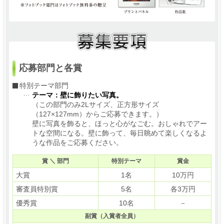
応募部門と各賞
特別テーマ部門
テーマ：壁に飾りたい写真。
（この部門のみ2Lサイズ、正方形サイズ
（127×127mm）からご応募できます。）
壁に写真を飾ると、ほっと心がなごむ。おしゃれでアー
トな空間になる。壁に飾って、毎日眺めて楽しくなるよ
うな作品をご応募ください。
賞 ＼ 部門
特別テーマ
賞金
大賞
1名
10万円
審査員特別賞
5名
各3万円
優秀賞
10名
－
副賞（入賞者全員）