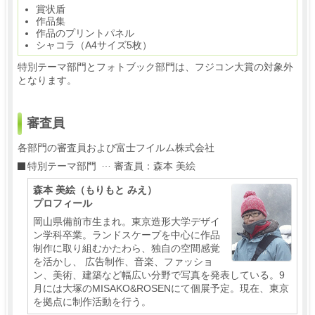
賞状盾
作品集
作品のプリントパネル
シャコラ（A4サイズ5枚）
特別テーマ部門とフォトブック部門は、フジコン大賞の対象外
となります。
審査員
各部門の審査員および富士フイルム株式会社
特別テーマ部門
審査員：森本 美絵
森本 美絵（もりもと みえ）
プロフィール
岡山県備前市生まれ。東京造形大学デザイ
ン学科卒業。ランドスケープを中心に作品
制作に取り組むかたわら、独自の空間感覚
を活かし、 広告制作、音楽、ファッショ
ン、美術、建築など幅広い分野で写真を発表している。9
月には大塚のMISAKO&ROSENにて個展予定。現在、東京
を拠点に制作活動を行う。