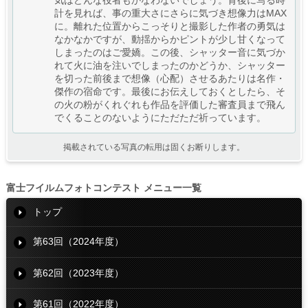
気はどんな役者もかなわないでしょう。背後に写る時
計を見れば、事の重大さにさらに気づき想像力はMAX
に。離れた位置からこっそりと撮影した作者の勇気は
なかなかですが、動揺からかピントが少し甘くなって
しまったのはご愛嬌。この後、シャッター音に気づか
れて火に油を注いでしまったのかどうか、シャッター
を切った前後まで想像（心配）させるあたりは名作・
傑作の宿命です。最後にお伝えしておくとしたら、そ
の火の粉がくれぐれも作品を評価した審査員まで飛ん
でくることのないようにただただ祈っています。
掲載されている写真の転用は固くお断りします。
富士フイルムフォトコンテスト メニュー一覧
トップ
第63回（2024年度）
第62回（2023年度）
第61回（2022年度）