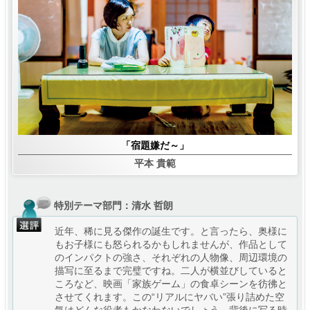
「宿題嫌だ～」
平本 貴範
特別テーマ部門：
清水 哲朗
近年、稀に見る傑作の誕生です。と言ったら、奥様に
もお子様にも怒られるかもしれませんが、作品として
のインパクトの強さ、それぞれの人物像、周辺環境の
描写に至るまで完璧ですね。二人が横並びしていると
ころなど、映画「家族ゲーム」の食卓シーンを彷彿と
させてくれます。この“リアルにヤバい”張り詰めた空