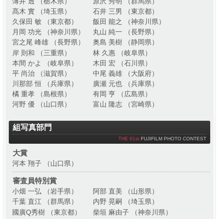
薄井 透 （栃木県）
原沢 秀明 （群馬県）
髙木 實 （埼玉県）
石井 三男 （東京都）
久保田 敏 （東京都）
飯田 能之 （神奈川県）
月岡 功光 （神奈川県）
丸山 純一 （長野県）
宮之尾 峰雄 （長野県）
奥島 美樹 （静岡県）
岸 則和 （三重県）
林 久惠 （岐阜県）
本間 かよ （岐阜県）
木田 宏 （石川県）
平 尚治 （滋賀県）
中尾 義雄 （大阪府）
川那部 恒 （兵庫県）
廣瀬 元也 （兵庫県）
橘 重孝 （島根県）
有岡 亨 （広島県）
河野 優 （山口県）
富山 隆志 （宮崎県）
組写真部門
THE 61st
FUJIFILM PHOTO CONTEST
大賞
河本 翔子 （山口県）
審査員特別賞
小畑 一弘 （岩手県）
阿部 直美 （山形県）
千葉 直江 （群馬県）
内野 晃嗣 （埼玉県）
國廣Q秀樹 （東京都）
柴垣 麻由子 （神奈川県）