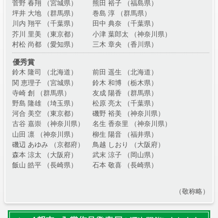
菅野 春翔 （宮城県）
熊田 裕子 （福島県）
坪井 大地 （群馬県）
巻島 淳 （群馬県）
川内 翔平 （千葉県）
田中 典奈 （千葉県）
芥川 里美 （東京都）
小津 葉郎太 （神奈川県）
村松 尚都 （愛知県）
三木 章央 （香川県）
優秀賞
鈴木 隆司 （北海道）
前田 遥生 （北海道）
関 恵理子 （宮城県）
鈴木 和博 （栃木県）
寺崎 創 （群馬県）
友成 陽香 （群馬県）
野島 隆雄 （埼玉県）
松原 亮太 （千葉県）
河合 美空 （東京都）
磯野 裕美 （神奈川県）
古谷 嘉崇 （神奈川県）
名生 香奈里 （神奈川県）
山田 凛 （神奈川県）
柳生 陽音 （福井県）
磯辺 あゆみ （京都府）
鳥越 しおり （大阪府）
森本 涼太 （大阪府）
武末 涼子 （岡山県）
飯山 皓平 （長崎県）
石本 敬喜 （長崎県）
（敬称略）