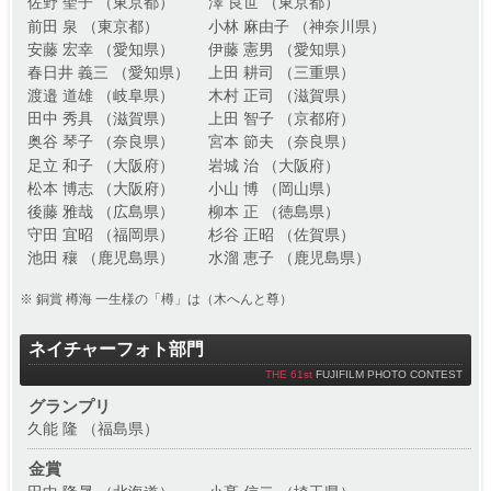
佐野 聖子 （東京都）
澤 良世 （東京都）
前田 泉 （東京都）
小林 麻由子 （神奈川県）
安藤 宏幸 （愛知県）
伊藤 憲男 （愛知県）
春日井 義三 （愛知県）
上田 耕司 （三重県）
渡邉 道雄 （岐阜県）
木村 正司 （滋賀県）
田中 秀具 （滋賀県）
上田 智子 （京都府）
奥谷 琴子 （奈良県）
宮本 節夫 （奈良県）
足立 和子 （大阪府）
岩城 治 （大阪府）
松本 博志 （大阪府）
小山 博 （岡山県）
後藤 雅哉 （広島県）
柳本 正 （徳島県）
守田 宜昭 （福岡県）
杉谷 正昭 （佐賀県）
池田 穰 （鹿児島県）
水溜 恵子 （鹿児島県）
※ 銅賞 樽海 一生様の「樽」は（木へんと尊）
ネイチャーフォト部門
THE 61st
FUJIFILM PHOTO CONTEST
グランプリ
久能 隆 （福島県）
金賞