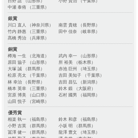
日野 諗 （山形県）
小野 賢治 （千葉県）
中瀬 泰侑 （三重県）
銀賞
川口 直人 （神奈川県）
南雲 貴穂 （長野県）
竹内 静惠 （三重県）
田中 佳奈 （岐阜県）
髙橋 秀治 （兵庫県）
銅賞
樽海 一生 （北海道）
武内 幸一 （山形県）
原田 協子 （山形県）
所 裕美 （栃木県）
大塚 誠 （群馬県）
赤池 巨州 （埼玉県）
松原 亮太 （千葉県）
吉田 美知子 （千葉県）
林 幸治 （長野県）
吉田 昌弘 （新潟県）
橋本 英幸 （三重県）
鈴木 鍛 （大阪府）
宮原 博美 （山口県）
石村 國男 （福岡県）
山田 悦子 （宮崎県）
優秀賞
相楽 執一 （福島県）
鈴木 和彦 （福島県）
小野 吉英 （群馬県）
小坂 明 （群馬県）
冨澤 健一 （群馬県）
龍澤 豊文 （埼玉県）