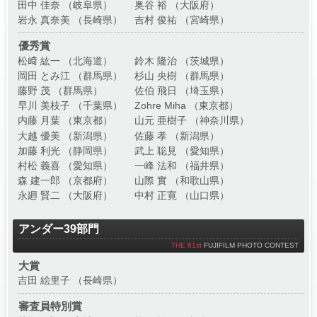
田中 佳奈 （岐阜県）
奥谷 裕 （大阪府）
岩永 真奈美 （長崎県）
吉村 俊祐 （宮崎県）
優秀賞
松﨑 紘一 （北海道）
鈴木 隆治 （茨城県）
岡田 とみ江 （群馬県）
杉山 央樹 （群馬県）
藤野 茂 （群馬県）
佐伯 飛日 （埼玉県）
早川 美枝子 （千葉県）
Zohre Miha （東京都）
内藤 月葉 （東京都）
山元 亜樹子 （神奈川県）
大越 優美 （新潟県）
佐藤 孝 （新潟県）
加藤 利光 （静岡県）
武上 聡見 （愛知県）
村松 義喜 （愛知県）
一峰 法和 （福井県）
森 建一郎 （京都府）
山際 實 （和歌山県）
永廻 賢二 （大阪府）
中村 正寛 （山口県）
アンダー39部門
THE 61st
FUJIFILM PHOTO CONTEST
大賞
吉田 絵里子 （長崎県）
審査員特別賞