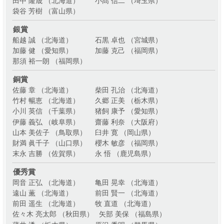
田中 隆晟 （北海道）
小髙 信二 （埼玉県）
袋谷 芳樹 （富山県）
銀賞
船越 誠 （北海道）
石黒 卓也 （宮城県）
加藤 健 （愛知県）
加藤 克己 （福岡県）
那須 裕一朗 （福岡県）
銅賞
佐藤 章 （北海道）
柴田 孔治 （北海道）
竹村 暢恵 （北海道）
久郷 正美 （栃木県）
小川 英信 （千葉県）
猪飼 康予 （愛知県）
伊藤 義弘 （岐阜県）
齋藤 利奈 （大阪府）
山本 美佐子 （鳥取県）
臼井 寛 （岡山県）
財満 眞千子 （山口県）
櫻木 敏彦 （福岡県）
末永 吉勝 （佐賀県）
永 悟 （鹿児島県）
優秀賞
岡音 正弘 （北海道）
亀田 晃幸 （北海道）
遠山 薫 （北海道）
前田 賢一 （北海道）
前田 遥生 （北海道）
牧 直道 （北海道）
佐々木 亮太郎 （秋田県）
矢部 美保 （福島県）