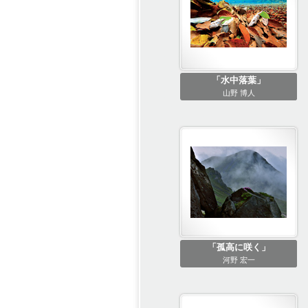
「水中落葉」
山野 博人
「孤高に咲く」
河野 宏一