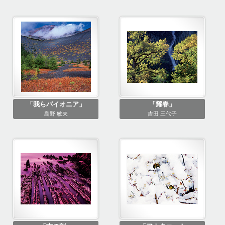
「我らパイオニア」
「耀春」
島野 敏夫
吉田 三代子