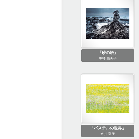
「砂の塔」
中神 由美子
「パステルの世界」
永井 敬子