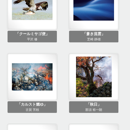
「クールミサゴ便」
「蒼き流雲」
平沢 修
芝崎 静雄
「カルスト燃ゆ」
「秋日」
古賀 芳枝
那須 裕一朗