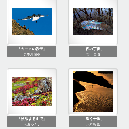
「カモメの親子」
「森の宇宙」
長谷川 隆春
熊田 昌昭
「秋深まる山で」
「輝く干潟」
秋山 ゆき子
大木島 毅