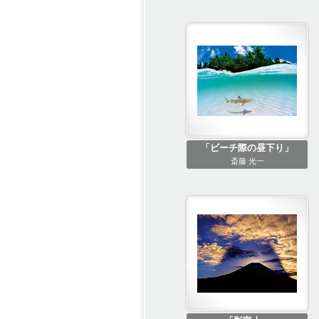
「ビーチ際の昼下り」
斎藤 光一