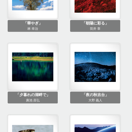
「華やぎ」
「朝陽に彩る」
林 幸治
筒井 章
「夕暮れの湖畔で」
「夜の秋吉台」
廣池 昌弘
大野 義人