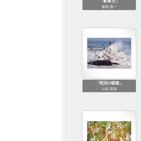
「影富士」
飯島 惠一
「死活の吸飲」
山田 英雄