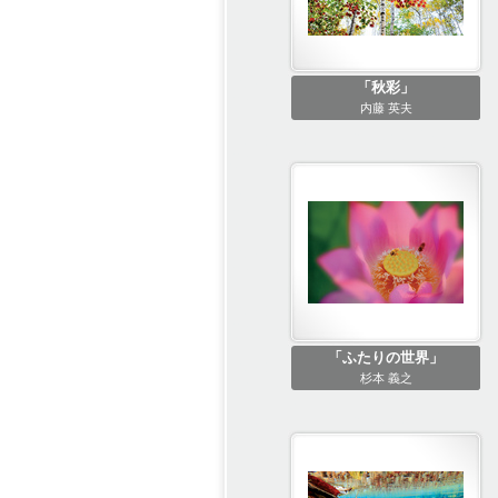
「秋彩」
内藤 英夫
「ふたりの世界」
杉本 義之