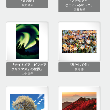
「古の刻」
「アナタァ～！
どこにいるの～？」
金沢 靖広
保田 和昭
「『ナイトメア ビフォア
「秋そして冬」
クリスマス』の世界」
新海 修
山中 保子